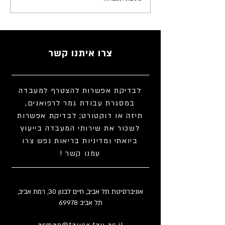
חזון המיזם לבינה מלאכותית
אחראית ברפואה (מאי, 2025)
צרו איתנו קשר
לבדיקת אפשרות להצטרף למעבדה
במסגרת עבודת גמר לרפואנים,
תיזה או דוקטורט; לבדיקת אפשרות
לשכור את שירותי המעבדה בייעוץ
ביואתי ומדיניות בריאות נפש צרו
עמנו קשר !
אוניברסיטת תל אביב, חיים לבנון 30, רמת אביב,
תל אביב 69978