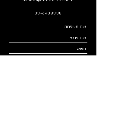
asman@tauex.tau.ac.il
03-6408388
אוניברסיטת תל אביב, חיים לבנון 30, רמת
אביב, תל אביב 69978
שלח