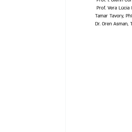
 Prof. I. Glenn C
 Prof. Vera Lúci
Tamar Tavory, PhD
Dr. Oren Asman, T