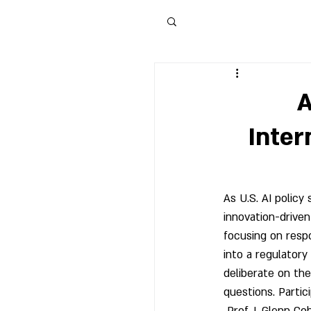
A
Inter
As U.S. AI policy
innovation-driven
focusing on respo
into a regulatory
deliberate on th
questions. Partic