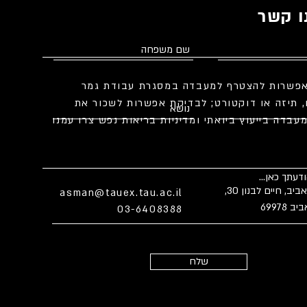
ו קשר
פשרות להצטרף למעבדה במסגרת עבודת גמר
, תיזה או דוקטורט; לבדיקת אפשרות לשכור את
עבדה בייעוץ ביואתי ומדיניות בריאות נפש צרו עמנו
אוניברסיטת תל אביב, חיים לבנון 30,
asman@tauex.tau.ac.il
69978
03-6408388
שלח