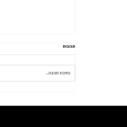
תגובות
כתיבת תגובה...
גבולות בטיפול נפשי: בין קליניקה,
אתיקה ומשפט