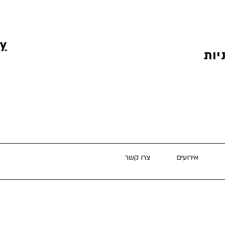
cy
יות
אירועים
צרו קשר
בית
מחקר
א.