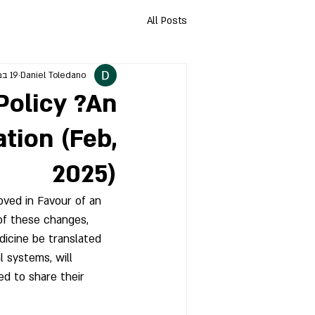
All Posts
Daniel Toledano
19 במאי 2025
Policy ?An
ation (Feb,
2025)
oved in Favour of an 
 of these changes, 
dicine be translated 
l systems, will 
d to share their 