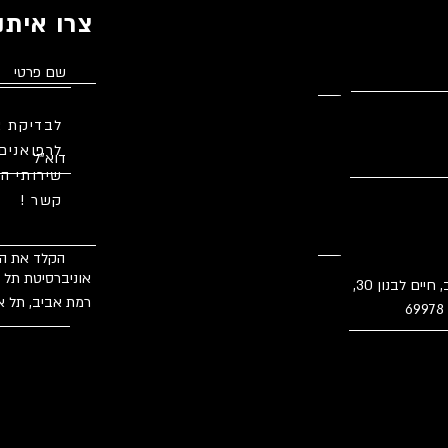
צרו איתנ
לבדיקת א
 גמר
לרפואנים
כור את
שירותי המ
פש צרו עמנו
קשר !
אוניברסיטת תל אביב, חיים לבנון 30,
asman@tauex.
רמת אביב, תל אביב 
03