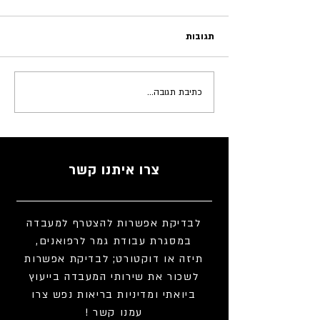
תגובות
כתיבת תגובה...
חזון המיזם לבינה מלאכותית
אחראית ברפואה (מאי, 2025)
צרו איתנו קשר
לבדיקת אפשרות להצטרף למעבדה
במסגרת עבודת גמר לרפואנים,
תיזה או דוקטורט; לבדיקת אפשרות
לשכור את שירותי המעבדה בייעוץ
ביואתי ומדיניות בריאות נפש צרו
עמנו קשר !